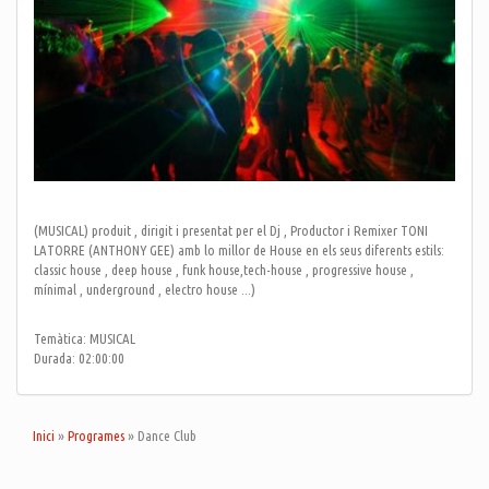
(MUSICAL) produit , dirigit i presentat per el Dj , Productor i Remixer TONI
LATORRE (ANTHONY GEE) amb lo millor de House en els seus diferents estils:
classic house , deep house , funk house,tech-house , progressive house ,
mínimal , underground , electro house ...)
Temàtica: MUSICAL
Durada: 02:00:00
Inici
»
Programes
»
Dance Club